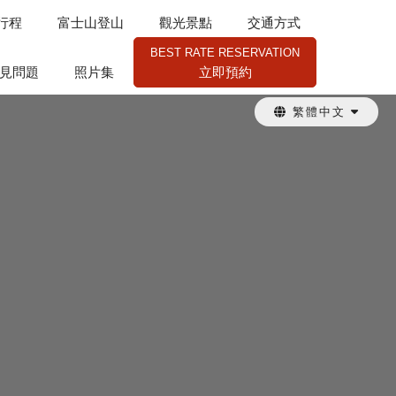
行程
富士山登山
觀光景點
交通方式
BEST RATE RESERVATION
見問題
照片集
立即預約
繁體中文
ENGLISH
日本語