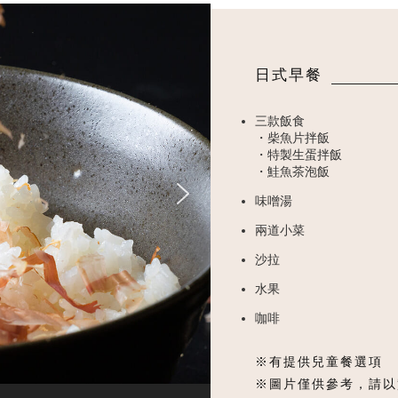
日式早餐
三款飯食
・柴魚片拌飯
・特製生蛋拌飯
・鮭魚茶泡飯
味噌湯
兩道小菜
沙拉
水果
咖啡
※有提供兒童餐選項
※圖片僅供參考，請以