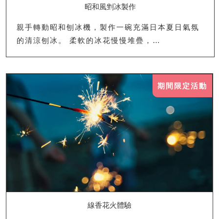
昭和風剉冰製作
親手轉動昭和刨冰機，製作一碗充滿日本夏日氣氛
的清涼刨冰。 柔軟的冰花慢慢堆疊，…
期間限定活動
線香花火體驗